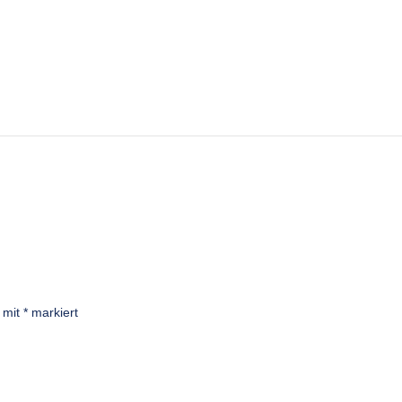
d mit
*
markiert