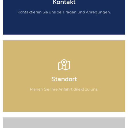
Kontakt
04931 984 080
Kontaktieren Sie uns bei Fragen und Anregungen.
Planen Sie Ihre Route
Standort
hier entlang
Planen Sie Ihre Anfahrt direkt zu uns.