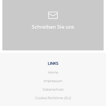
Kontaktieren Sie uns per Mail
Schreiben Sie uns
Direkt anschreiben
LINKS
Home
Impressum
Datenschutz
Cookie-Richtlinie (EU)