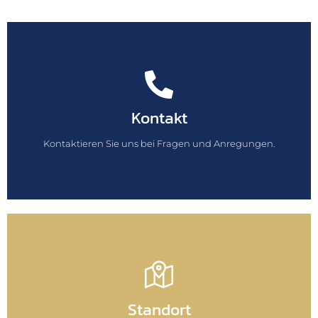
Telefon
Kontakt
04931 984 080
Kontaktieren Sie uns bei Fragen und Anregungen.
Planen Sie Ihre Route
Standort
hier entlang